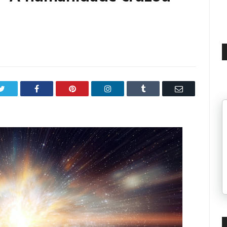
Twitter
Facebook
Pinterest
LinkedIn
Tumblr
Email