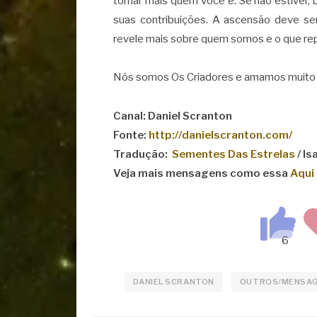
tornar mais quem você é. Se não estiver,
suas contribuições. A ascensão deve se
revele mais sobre quem somos e o que re
Nós somos Os Criadores e amamos muito
Canal: Daniel Scranton
Fonte:
http://danielscranton.com/
Tradução:
Sementes Das Estrelas
/ I
Veja mais mensagens como essa
Aqui
DANIEL SCRANTON
OUTROS/MENSA