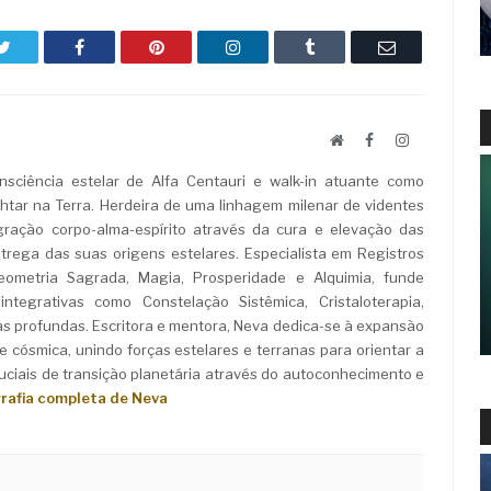
Twitter
Facebook
Pinterest
LinkedIn
Tumblr
Email
Website
Facebook
LinkedIn
sciência estelar de Alfa Centauri e walk-in atuante como
ar na Terra. Herdeira de uma linhagem milenar de videntes
ração corpo-alma-espírito através da cura e elevação das
rega das suas origens estelares. Especialista em Registros
Geometria Sagrada, Magia, Prosperidade e Alquimia, funde
ntegrativas como Constelação Sistêmica, Cristaloterapia,
as profundas. Escritora e mentora, Neva dedica-se à expansão
e cósmica, unindo forças estelares e terranas para orientar a
iais de transição planetária através do autoconhecimento e
grafia completa de Neva