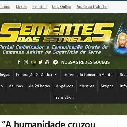
Vídeos
Livros
Eventos
Loja Online
Apoio ao trabalho
NOSSAS REDES SOCIAIS
logias
Federação Galáctica
Informe do Comando Ashtar
Sua
so
As Ilhas
As 24 horas
Angélicos
Mestres
Artigos
Inf
Translation
– “A humanidade cruzou