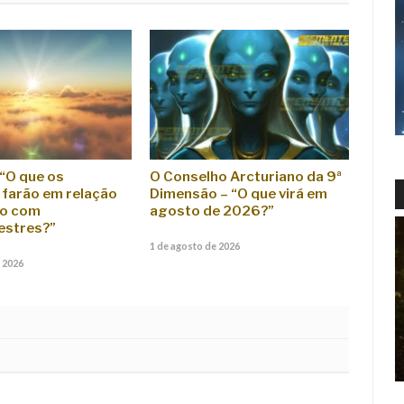
 “O que os
O Conselho Arcturiano da 9ª
farão em relação
Dimensão – “O que virá em
to com
agosto de 2026?”
estres?”
1 de agosto de 2026
 2026