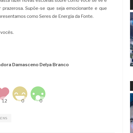
 basta fazer novas escolhas sobre como você se vê e
r prazerosa. Supõe-se que seja emocionante e que
presentamos como Seres de Energia da Fonte.
 vocês.
sadora Damasceno Delya Branco
GENS