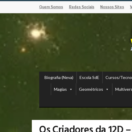
Quem Somos
Redes Sociais
Nossos Sites
Biografia (Neva)
Escola SdE
Cursos/Tecno
Magias
Geométricos
Multiver
Os Criadores da 12D 