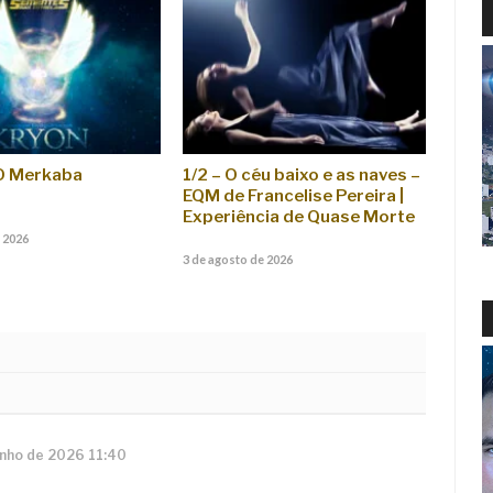
“O Merkaba
1/2 – O céu baixo e as naves –
EQM de Francelise Pereira |
Experiência de Quase Morte
 2026
3 de agosto de 2026
unho de 2026 11:40