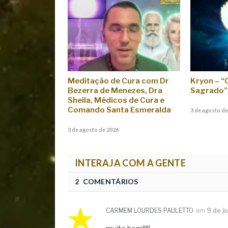
Meditação de Cura com Dr
Kryon – 
Bezerra de Menezes, Dra
Sagrado”
Sheila, Médicos de Cura e
Comando Santa Esmeralda
3 de agosto de
3 de agosto de 2026
INTERAJA COM A GENTE
2 COMENTÁRIOS
CARMEM LOURDES PAULETTO
em
9 de j