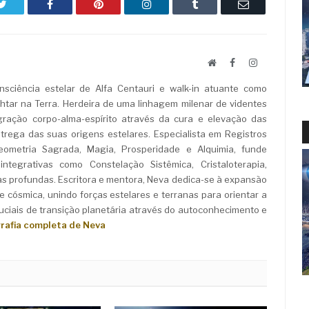
Twitter
Facebook
Pinterest
LinkedIn
Tumblr
Email
Website
Facebook
LinkedIn
sciência estelar de Alfa Centauri e walk-in atuante como
ar na Terra. Herdeira de uma linhagem milenar de videntes
ração corpo-alma-espírito através da cura e elevação das
rega das suas origens estelares. Especialista em Registros
Geometria Sagrada, Magia, Prosperidade e Alquimia, funde
ntegrativas como Constelação Sistêmica, Cristaloterapia,
as profundas. Escritora e mentora, Neva dedica-se à expansão
e cósmica, unindo forças estelares e terranas para orientar a
iais de transição planetária através do autoconhecimento e
grafia completa de Neva