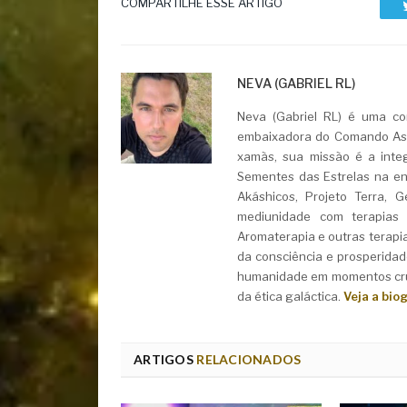
COMPARTILHE ESSE ARTIGO
NEVA (GABRIEL RL)
Neva (Gabriel RL) é uma con
embaixadora do Comando Asht
xamãs, sua missão é a integ
Sementes das Estrelas na ent
Akáshicos, Projeto Terra, 
mediunidade com terapias i
Aromaterapia e outras terapi
da consciência e prosperidad
humanidade em momentos cruc
da ética galáctica.
Veja a bio
ARTIGOS
RELACIONADOS