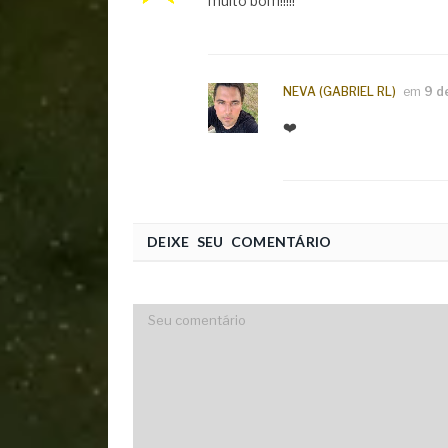
muito bom!!!!!
NEVA (GABRIEL RL)
em
9 d
❤️
DEIXE SEU COMENTÁRIO