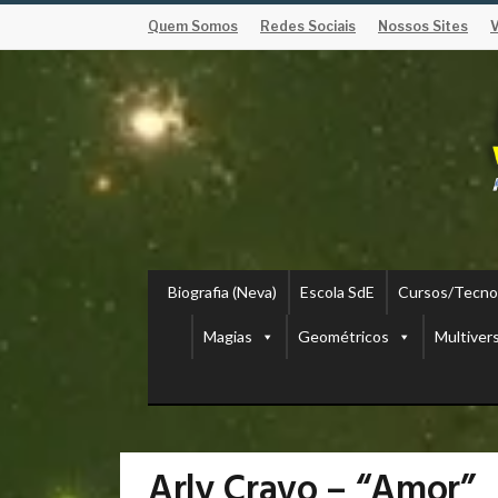
Quem Somos
Redes Sociais
Nossos Sites
Biografia (Neva)
Escola SdE
Cursos/Tecno
Magias
Geométricos
Multiver
Arly Cravo – “Amor”