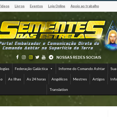
Vídeos
Livros
Eventos
Loja Online
Apoio ao trabalho
NOSSAS REDES SOCIAIS
logias
Federação Galáctica
Informe do Comando Ashtar
Sua
so
As Ilhas
As 24 horas
Angélicos
Mestres
Artigos
Inf
Translation