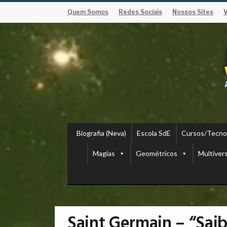
Quem Somos
Redes Sociais
Nossos Sites
Biografia (Neva)
Escola SdE
Cursos/Tecno
Magias
Geométricos
Multiver
Saint Germain – “Saib