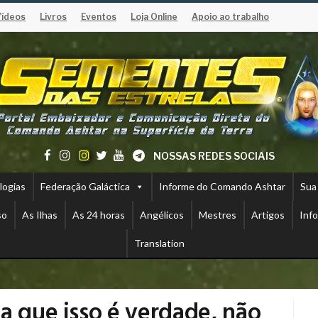
Vídeos
Livros
Eventos
Loja Online
Apoio ao trabalho
NOSSAS REDES SOCIAIS
logias
Federação Galáctica
Informe do Comando Ashtar
Sua
so
As Ilhas
As 24 horas
Angélicos
Mestres
Artigos
Inf
Translation
a que isso é verdade, não