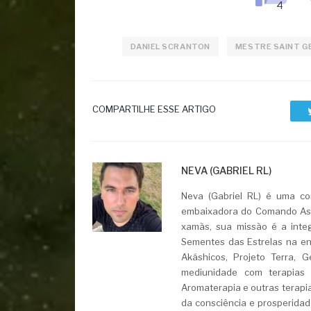
DANIEL SCRANTON
MESTRE SAINT G
COMPARTILHE ESSE ARTIGO
NEVA (GABRIEL RL)
Neva (Gabriel RL) é uma con
embaixadora do Comando Asht
xamãs, sua missão é a integ
Sementes das Estrelas na ent
Akáshicos, Projeto Terra, 
mediunidade com terapias i
Aromaterapia e outras terapi
da consciência e prosperidad