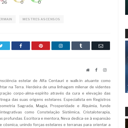
ERMAIN
MESTRES ASCENSOS
Twitter
Facebook
Pinterest
LinkedIn
Tumblr
Email
Website
Facebook
LinkedIn
sciência estelar de Alfa Centauri e walk-in atuante como
ar na Terra. Herdeira de uma linhagem milenar de videntes
ração corpo-alma-espírito através da cura e elevação das
rega das suas origens estelares. Especialista em Registros
Geometria Sagrada, Magia, Prosperidade e Alquimia, funde
ntegrativas como Constelação Sistêmica, Cristaloterapia,
as profundas. Escritora e mentora, Neva dedica-se à expansão
e cósmica, unindo forças estelares e terranas para orientar a