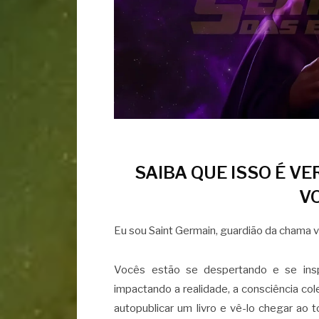
SAIBA QUE ISSO É V
V
Eu sou Saint Germain, guardião da chama vi
Vocês estão se despertando e se ins
impactando a realidade, a consciência col
autopublicar um livro e vê-lo chegar ao 