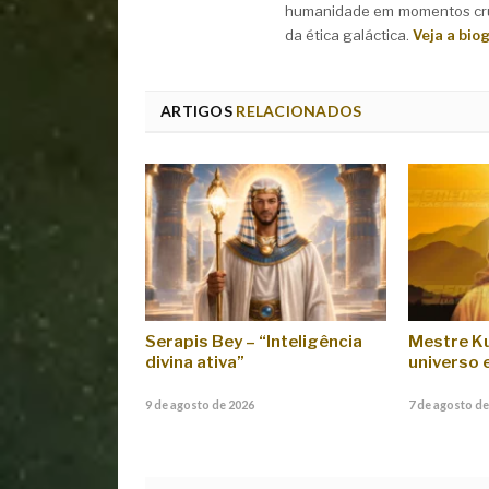
humanidade em momentos cruc
da ética galáctica.
Veja a bio
ARTIGOS
RELACIONADOS
Serapis Bey – “Inteligência
Mestre Ku
divina ativa”
universo
9 de agosto de 2026
7 de agosto de