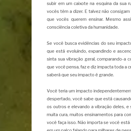
subir em um caixote na esquina da sua r
vocês têm a dizer. E talvez não consiga
que vocês querem ensinar. Mesmo ass
consciência coletiva da humanidade.
Se você busca evidências do seu impacto
que está evoluindo, expandindo e ascend
sinta sua vibração geral, comparando-a c
que você pensa, faz e diz impacta toda a 
saberá que seu impacto é grande.
Você teria um impacto independentemente
despertado, você sabe que está causando
os outros e elevando a vibração deles, 
muita cura, muitos ensinamentos para co
você faça isso. Não importa se você est
em um palco falando para milhares de pes