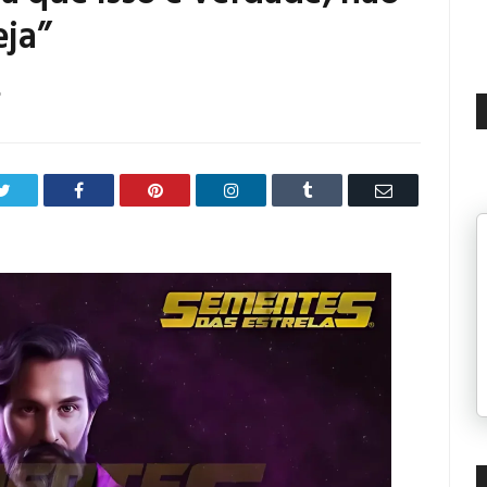
ja”
6
Twitter
Facebook
Pinterest
LinkedIn
Tumblr
Email