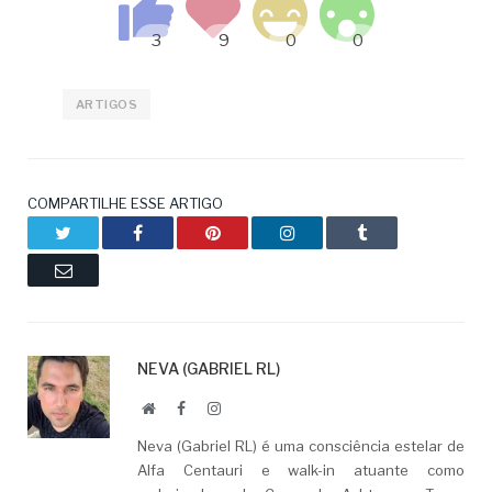
ARTIGOS
COMPARTILHE ESSE ARTIGO
Twitter
Facebook
Pinterest
LinkedIn
Tumblr
Email
NEVA (GABRIEL RL)
Website
Facebook
LinkedIn
Neva (Gabriel RL) é uma consciência estelar de
Alfa Centauri e walk-in atuante como