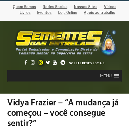
Quem Somos
Redes Sociais
Nossos Sites
Vídeos
Livros
Eventos
Loja Online
Apoio ao trabalho
NOSSAS REDES SOCIAIS
MENU
Vidya Frazier – “A mudança já
começou – você consegue
sentir?”