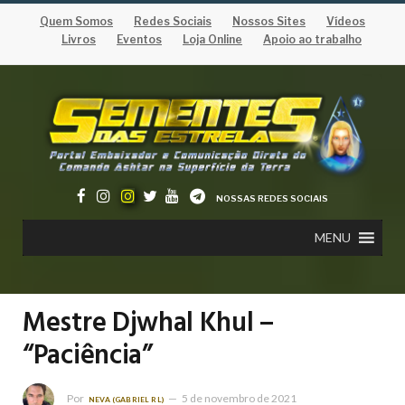
Quem Somos
Redes Sociais
Nossos Sites
Vídeos
Livros
Eventos
Loja Online
Apoio ao trabalho
NOSSAS REDES SOCIAIS
MENU
Mestre Djwhal Khul –
“Paciência”
Por
5 de novembro de 2021
NEVA (GABRIEL RL)