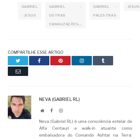
GABRIEL
GABRIEL -
GABRIEL -
JESUS
- JESUS
OUTRAS
PALESTRAS
CANALIZAÇÕES...
COMPARTILHE ESSE ARTIGO
Twitter
Facebook
Pinterest
LinkedIn
Tumblr
Email
NEVA (GABRIEL RL)
Website
Facebook
LinkedIn
Neva (Gabriel RL) é uma consciência estelar de
Alfa Centauri e walk-in atuante como
embaixadora do Comando Ashtar na Terra.