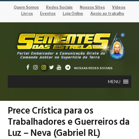
Quem Somos
Redes Sociais
Nossos Sites
Vídeos
Livros
Eventos
Loja Online
Apoio ao trabalho
NOSSAS REDES SOCIAIS
MENU
Prece Crística para os
Trabalhadores e Guerreiros da
Luz – Neva (Gabriel RL)