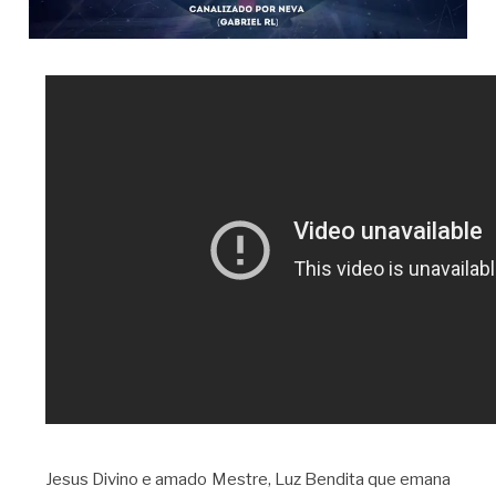
Jesus Divino e amado Mestre, Luz Bendita que emana