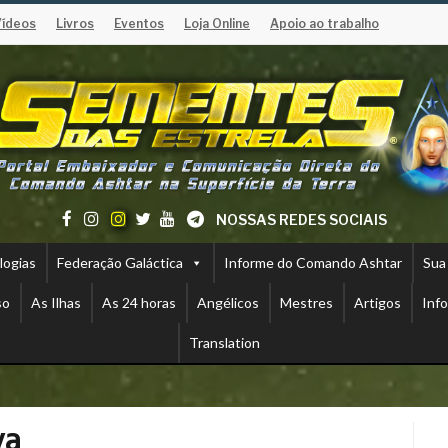
Vídeos
Livros
Eventos
Loja Online
Apoio ao trabalho
NOSSAS REDES SOCIAIS
logias
Federação Galáctica
Informe do Comando Ashtar
Sua
so
As Ilhas
As 24 horas
Angélicos
Mestres
Artigos
Inf
Translation
va