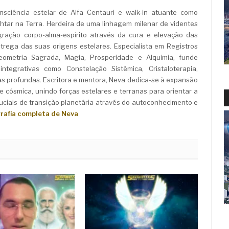
sciência estelar de Alfa Centauri e walk-in atuante como
ar na Terra. Herdeira de uma linhagem milenar de videntes
ração corpo-alma-espírito através da cura e elevação das
rega das suas origens estelares. Especialista em Registros
Geometria Sagrada, Magia, Prosperidade e Alquimia, funde
ntegrativas como Constelação Sistêmica, Cristaloterapia,
as profundas. Escritora e mentora, Neva dedica-se à expansão
e cósmica, unindo forças estelares e terranas para orientar a
iais de transição planetária através do autoconhecimento e
grafia completa de Neva