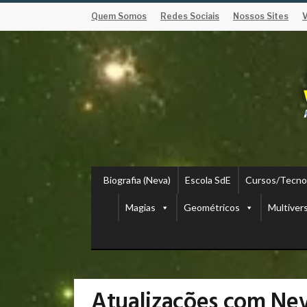
Quem Somos
Redes Sociais
Nossos Sites
Biografia (Neva)
Escola SdE
Cursos/Tecno
Magias
Geométricos
Multiver
Atualizações com Ne