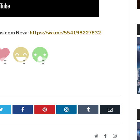
as com Neva:
https://wa.me/554198227832
Twitter
Facebook
Pinterest
LinkedIn
Tumblr
Email
Website
Facebook
LinkedIn