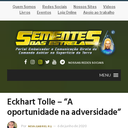
Quem Somos
Redes Sociais
Nossos Sites
Vídeos
Livros
Eventos
Loja Online
Apoio ao trabalho
NOSSAS REDES SOCIAIS
MENU
Eckhart Tolle – “A
oportunidade na adversidade”
Por
6 de junho de 2020
NEVA (GABRIEL RL)