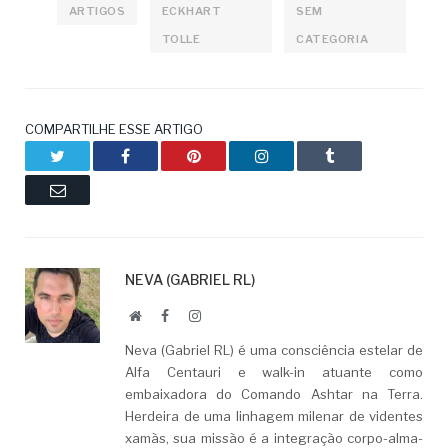
ARTIGOS
ECKHART
SEM
TOLLE
CATEGORIA
COMPARTILHE ESSE ARTIGO
Twitter
Facebook
Pinterest
LinkedIn
Tumblr
Email
NEVA (GABRIEL RL)
Website
Facebook
LinkedIn
Neva (Gabriel RL) é uma consciência estelar de
Alfa Centauri e walk-in atuante como
embaixadora do Comando Ashtar na Terra.
Herdeira de uma linhagem milenar de videntes
xamãs, sua missão é a integração corpo-alma-