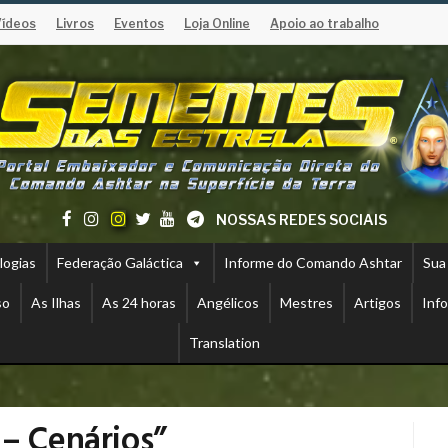
Vídeos
Livros
Eventos
Loja Online
Apoio ao trabalho
NOSSAS REDES SOCIAIS
logias
Federação Galáctica
Informe do Comando Ashtar
Sua
so
As Ilhas
As 24 horas
Angélicos
Mestres
Artigos
Inf
Translation
 – Cenários”