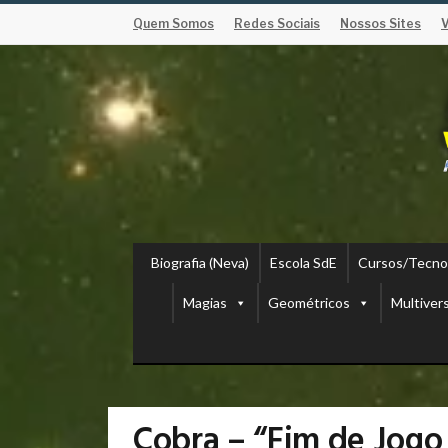
Quem Somos
Redes Sociais
Nossos Sites
Biografia (Neva)
Escola SdE
Cursos/Tecno
Magias
Geométricos
Multiver
Cobra – “Fim de Jogo