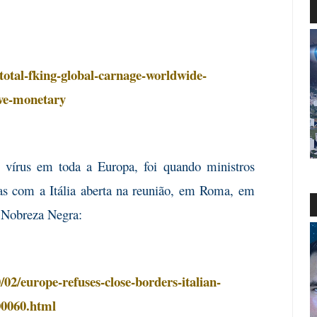
otal-fking-global-carnage-worldwide-
ive-monetary
vírus em toda a Europa, foi quando ministros
ras com a Itália aberta na reunião, em Roma, em
a Nobreza Negra:
02/europe-refuses-close-borders-italian-
00060.html