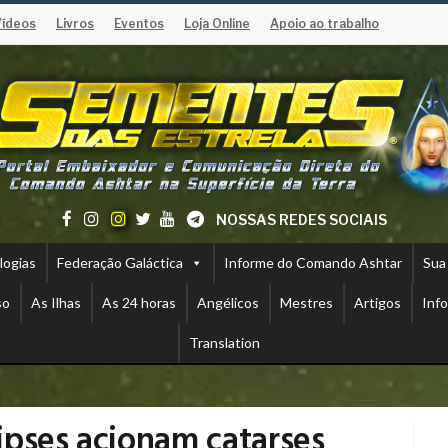
Vídeos
Livros
Eventos
Loja Online
Apoio ao trabalho
NOSSAS REDES SOCIAIS
logias
Federação Galáctica
Informe do Comando Ashtar
Sua
so
As Ilhas
As 24 horas
Angélicos
Mestres
Artigos
Inf
Translation
ipses acionam catarses