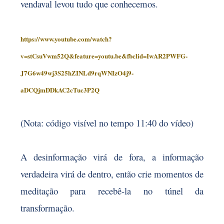
vendaval levou tudo que conhecemos.
https://www.youtube.com/watch?
v=stCsuVwm52Q&feature=youtu.be&fbclid=IwAR2PWFG-
J7G6w49wj3S25hZINLd9rqWNIzO4j9-
aDCQjmDDkAC2cTuc3P2Q
(Nota: código visível no tempo 11:40 do vídeo)
A desinformação virá de fora, a informação
verdadeira virá de dentro, então crie momentos de
meditação para recebê-la no túnel da
transformação.