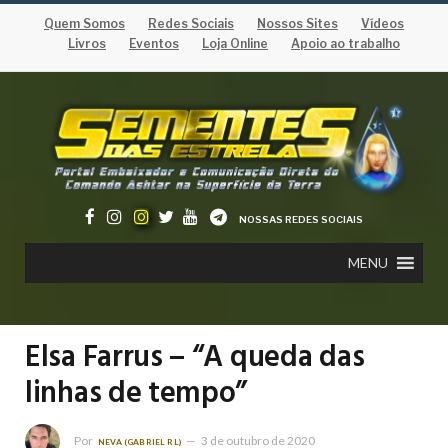
Quem Somos
Redes Sociais
Nossos Sites
Vídeos
Livros
Eventos
Loja Online
Apoio ao trabalho
NOSSAS REDES SOCIAIS
MENU
Elsa Farrus – “A queda das
linhas de tempo”
Por
3 de outubro de 2020
NEVA (GABRIEL RL)