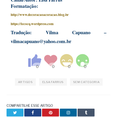
Formatação:
http://www.decoracaoacoracao.blog.br
https://lecocq.wordpress.com
Tradução:
Vilma Capuano –
vilmacapuano@yahoo.com.br
ARTIGOS
ELSA FARRUS
SEM CATEGORIA
COMPARTILHE ESSE ARTIGO
Twitter
Facebook
Pinterest
LinkedIn
Tumblr