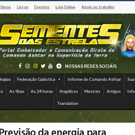
Vídeos
Livros
Eventos
Loja Online
Apoio ao trabalho
NOSSAS REDES SOCIAIS
logias
Federação Galáctica
Informe do Comando Ashtar
Sua
so
As Ilhas
As 24 horas
Angélicos
Mestres
Artigos
Inf
Translation
revisão da energia para