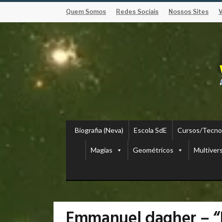
Quem Somos
Redes Sociais
Nossos Sites
Biografia (Neva)
Escola SdE
Cursos/Tecno
Magias
Geométricos
Multiver
Emmanuel dagher – “P