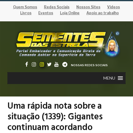
Quem Somos
Redes Sociais
Nossos Sites
Vídeos
Livros
Eventos
Loja Online
Apoio ao trabalho
NOSSAS REDES SOCIAIS
MENU
Uma rápida nota sobre a
situação (1339): Gigantes
continuam acordando