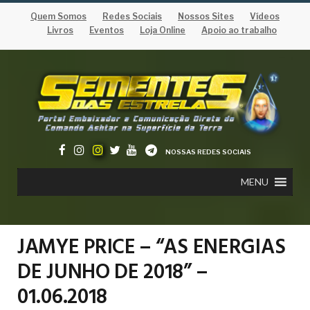
Quem Somos
Redes Sociais
Nossos Sites
Vídeos
Livros
Eventos
Loja Online
Apoio ao trabalho
NOSSAS REDES SOCIAIS
MENU
JAMYE PRICE – “AS ENERGIAS
DE JUNHO DE 2018” –
01.06.2018