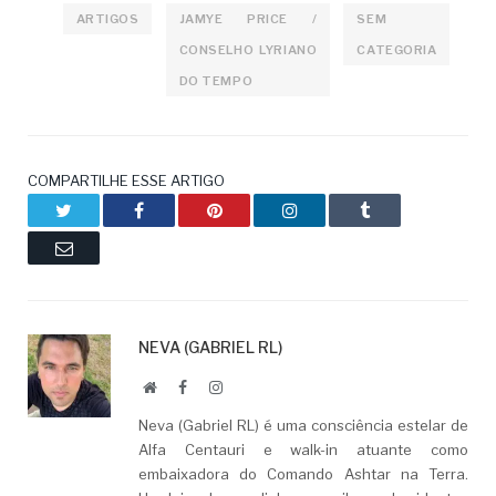
ARTIGOS
JAMYE PRICE /
SEM
CONSELHO LYRIANO
CATEGORIA
DO TEMPO
COMPARTILHE ESSE ARTIGO
Twitter
Facebook
Pinterest
LinkedIn
Tumblr
Email
NEVA (GABRIEL RL)
Website
Facebook
LinkedIn
Neva (Gabriel RL) é uma consciência estelar de
Alfa Centauri e walk-in atuante como
embaixadora do Comando Ashtar na Terra.