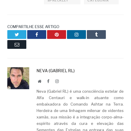
SPRECKLEY
CATEGORIA
COMPARTILHE ESSE ARTIGO
Twitter
Facebook
Pinterest
LinkedIn
Tumblr
Email
NEVA (GABRIEL RL)
Website
Facebook
LinkedIn
Neva (Gabriel RL) é uma consciência estelar de
Alfa Centauri e walk-in atuante como
embaixadora do Comando Ashtar na Terra.
Herdeira de uma linhagem milenar de videntes
xamãs, sua missão é a integração corpo-alma-
espírito através da cura e elevação das
Sementes das Estrelas na entrega das suas