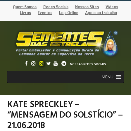
Quem Somos
Redes Sociais
Nossos Sites
Vídeos
Livros
Eventos
Loja Online
Apoio ao trabalho
NOSSAS REDES SOCIAIS
MENU
KATE SPRECKLEY –
“MENSAGEM DO SOLSTÍCIO” –
21.06.2018