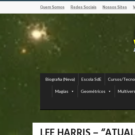
Quem Somos
Redes Sociais
Nossos Sites
Biografia (Neva)
Escola SdE
Cursos/Tecno
Magias
Geométricos
Multiver
LEE HARRIS – “ATUA