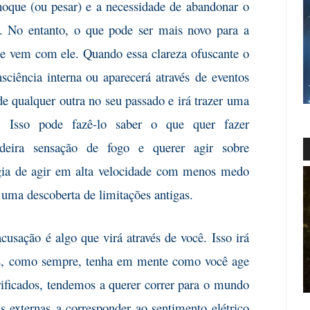
que (ou pesar) e a necessidade de
abandonar o
. No entanto, o que pode ser mais novo para a
ue vem com ele. Quando essa clareza ofuscante o
nsciência interna ou aparecerá através
de eventos
de qualquer outra no seu passado e irá trazer uma
. Isso pode fazê-lo saber o que quer fazer
adeira sensação de fogo e querer agir sobre
gia de agir em alta velocidade com menos medo
 uma descoberta de limitações antigas.
acusação
é algo que virá através de você. Isso irá
mas, como sempre, tenha em mente como você age
rificados, tendemos a querer correr para o mundo
as externas
a corresponder ao sentimento elétrico