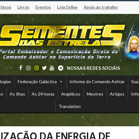
Vídeos
Livros
Eventos
Loja Online
Apoio ao trabalho
NOSSAS REDES SOCIAIS
logias
Federação Galáctica
Informe do Comando Ashtar
Sua
so
As Ilhas
As 24 horas
Angélicos
Mestres
Artigos
Inf
Translation
LIZAÇÃO DA ENERGIA DE