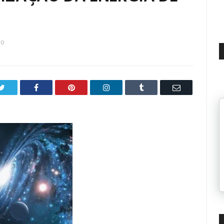
20
Twitter
Facebook
Pinterest
LinkedIn
Tumblr
Email