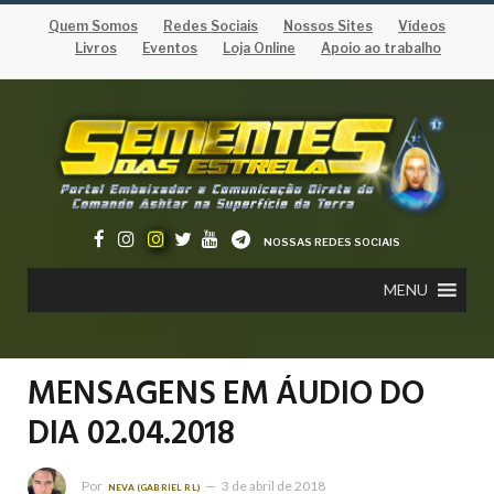
Quem Somos
Redes Sociais
Nossos Sites
Vídeos
Livros
Eventos
Loja Online
Apoio ao trabalho
NOSSAS REDES SOCIAIS
MENU
MENSAGENS EM ÁUDIO DO
DIA 02.04.2018
Por
3 de abril de 2018
NEVA (GABRIEL RL)