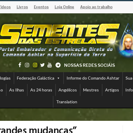
Vídeos
Livros
Eventos
Loja Online
Apoio ao trabalho
NOSSAS REDES SOCIAIS
logias
Federação Galáctica
Informe do Comando Ashtar
Sua
so
As Ilhas
As 24 horas
Angélicos
Mestres
Artigos
Inf
Translation
randes mudanças”