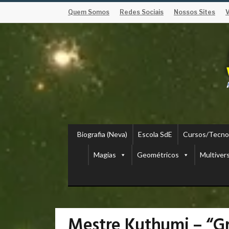
Quem Somos
Redes Sociais
Nossos Sites
Biografia (Neva)
Escola SdE
Cursos/Tecno
Magias
Geométricos
Multiver
Mestre Kuthumi – “G