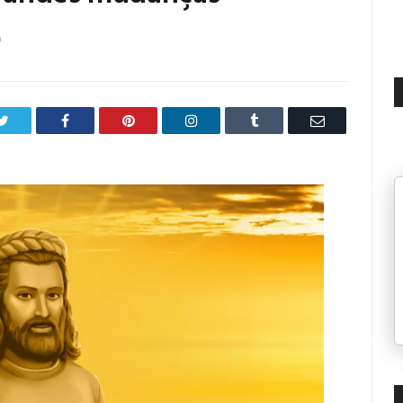
0
Twitter
Facebook
Pinterest
LinkedIn
Tumblr
Email