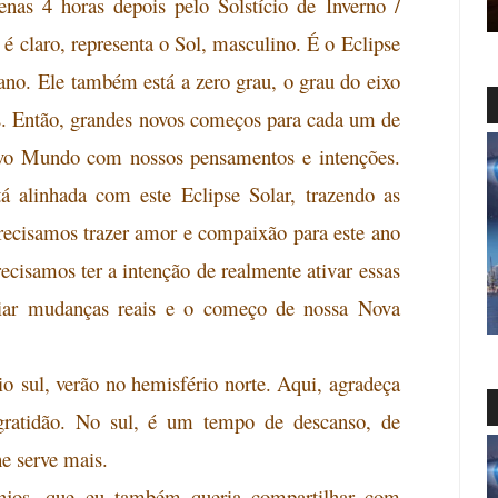
enas 4 horas depois pelo Solstício de Inverno /
 é claro, representa o Sol, masculino. É o Eclipse
ano.
Ele também está a zero grau, o grau do eixo
. Então, grandes novos começos para cada um de
vo Mundo com nossos pensamentos e intenções.
á alinhada com este
Eclipse Solar, trazendo as
Precisamos trazer amor e compaixão para este ano
ecisamos ter a intenção de realmente ativar essas
iar mudanças reais
e o começo de nossa Nova
io
sul, verão no hemisfério norte. Aqui, agradeça
ratidão. No sul, é um tempo de descanso, de
he serve mais.
njos, que
eu também queria compartilhar com