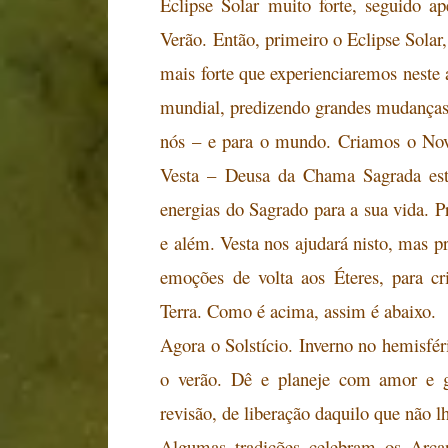
Eclipse Solar muito forte, seguido ap
Verão. Então, primeiro o Eclipse Solar,
mais forte que experienciaremos neste 
mundial, predizendo grandes mudanças
nós – e para o mundo. Criamos o No
Vesta – Deusa da Chama Sagrada est
energias do Sagrado para a sua vida. 
e além. Vesta nos ajudará nisto, mas pr
emoções de volta aos Éteres, para cr
Terra. Como é acima, assim é abaixo.
Agora o Solstício. Inverno no hemisfér
o verão. Dê e planeje com amor e g
revisão, de liberação daquilo que não l
Algumas tradições celebram os Arca