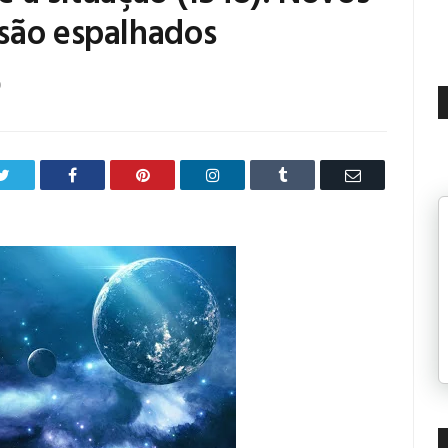
são espalhados
0
Twitter
Facebook
Pinterest
LinkedIn
Tumblr
Email