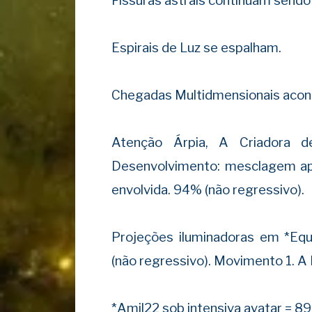
Fissuras astrais continuam sendo
Espirais de Luz se espalham.
Chegadas Multidmensionais aco
Atenção Árpia, A Criadora
Desenvolvimento: mesclagem ap
envolvida. 94% (não regressivo).
Projeções iluminadoras em *Eq
(não regressivo). Movimento 1. A 
*Amil22 sob intensiva avatar = 8