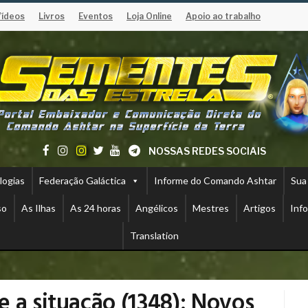
Vídeos
Livros
Eventos
Loja Online
Apoio ao trabalho
NOSSAS REDES SOCIAIS
logias
Federação Galáctica
Informe do Comando Ashtar
Sua
so
As Ilhas
As 24 horas
Angélicos
Mestres
Artigos
Inf
Translation
 a situação (1348): Novos