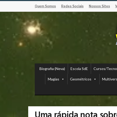
Quem Somos
Redes Sociais
Nossos Sites
Biografia (Neva)
Escola SdE
Cursos/Tecno
Magias
Geométricos
Multiver
Uma rápida nota sobre