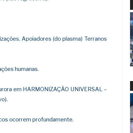
lizações. Apoiadores (do plasma) Terranos
vações humanas.
a Aurora em HARMONIZAÇÃO UNIVERSAL –
vo).
icos ocorrem profundamente.