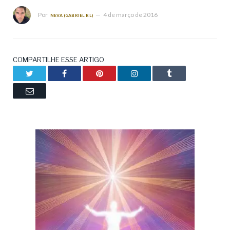
Por
4 de março de 2016
NEVA (GABRIEL RL)
COMPARTILHE ESSE ARTIGO
Twitter
Facebook
Pinterest
LinkedIn
Tumblr
Email