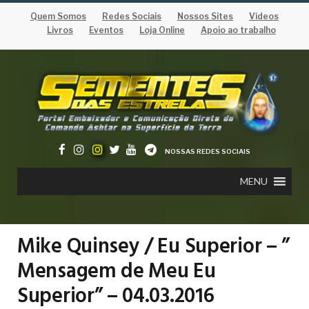
Quem Somos
Redes Sociais
Nossos Sites
Vídeos
Livros
Eventos
Loja Online
Apoio ao trabalho
NOSSAS REDES SOCIAIS
MENU
Mike Quinsey / Eu Superior – ”
Mensagem de Meu Eu
Superior” – 04.03.2016