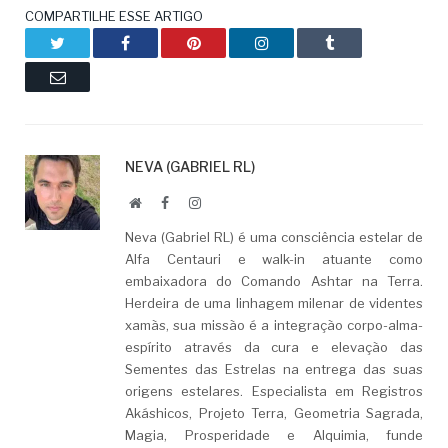
COMPARTILHE ESSE ARTIGO
Twitter
Facebook
Pinterest
LinkedIn
Tumblr
Email
NEVA (GABRIEL RL)
Website
Facebook
LinkedIn
Neva (Gabriel RL) é uma consciência estelar de
Alfa Centauri e walk-in atuante como
embaixadora do Comando Ashtar na Terra.
Herdeira de uma linhagem milenar de videntes
xamãs, sua missão é a integração corpo-alma-
espírito através da cura e elevação das
Sementes das Estrelas na entrega das suas
origens estelares. Especialista em Registros
Akáshicos, Projeto Terra, Geometria Sagrada,
Magia, Prosperidade e Alquimia, funde