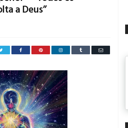
lta a Deus”
Twitter
Facebook
Pinterest
LinkedIn
Tumblr
Email