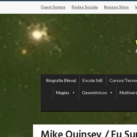
Quem Somos
Redes Sociais
Nossos Sites
Biografia (Neva)
Escola SdE
Cursos/Tecno
Magias
Geométricos
Multiver
Mike Quinsey / Eu Su