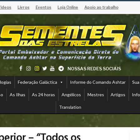
Vídeos
Livros
Eventos
Loja Online
Apoio ao trabalho
NOSSAS REDES SOCIAIS
logias
Federação Galáctica
Informe do Comando Ashtar
Sua
so
As Ilhas
As 24 horas
Angélicos
Mestres
Artigos
Inf
Translation
perior – “Todos os