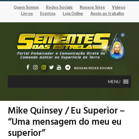
Quem Somos
Redes Sociais
Nossos Sites
Vídeos
Livros
Eventos
Loja Online
Apoio ao trabalho
NOSSAS REDES SOCIAIS
MENU
Mike Quinsey / Eu Superior –
“Uma mensagem do meu eu
superior”