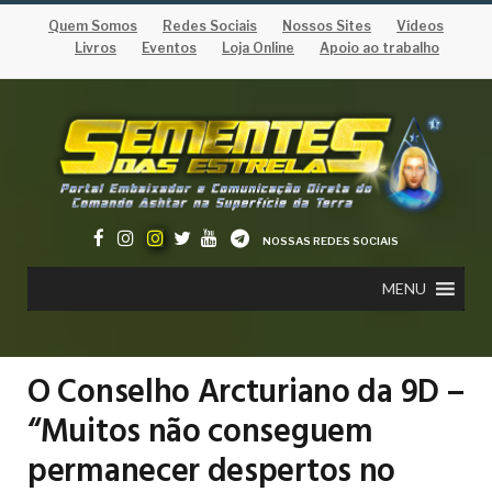
Quem Somos
Redes Sociais
Nossos Sites
Vídeos
Livros
Eventos
Loja Online
Apoio ao trabalho
NOSSAS REDES SOCIAIS
MENU
O Conselho Arcturiano da 9D –
“Muitos não conseguem
permanecer despertos no