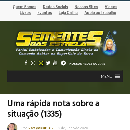
Quem Somos
Redes Sociais
Nossos Sites
Vídeos
Livros
Eventos
Loja Online
Apoio ao trabalho
NOSSAS REDES SOCIAIS
MENU
Uma rápida nota sobre a
situação (1335)
Por
2 de junho de 2020
NEVA (GABRIEL RL)