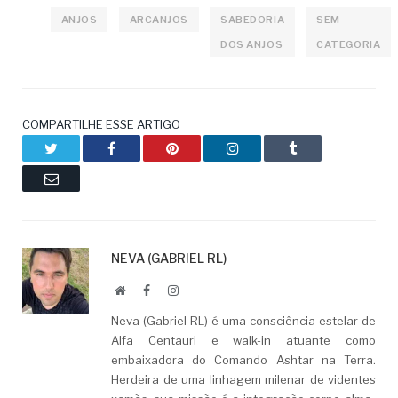
ANJOS
ARCANJOS
SABEDORIA
SEM
DOS ANJOS
CATEGORIA
COMPARTILHE ESSE ARTIGO
Twitter
Facebook
Pinterest
LinkedIn
Tumblr
Email
NEVA (GABRIEL RL)
Website
Facebook
LinkedIn
Neva (Gabriel RL) é uma consciência estelar de
Alfa Centauri e walk-in atuante como
embaixadora do Comando Ashtar na Terra.
Herdeira de uma linhagem milenar de videntes