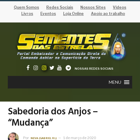
Quem Somos
Redes Sociais
Nossos Sites
Vídeos
Livros
Eventos
Loja Online
Apoio ao trabalho
NOSSAS REDES SOCIAIS
MENU
Sabedoria dos Anjos –
“Mudança”
Por
1 de março de 2020
NEVA (GABRIEL RL)