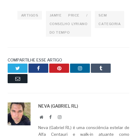
ARTIGOS
JAMYE PRICE /
SEM
CONSELHO LYRIANO
CATEGORIA
DO TEMPO
COMPARTILHE ESSE ARTIGO
Twitter
Facebook
Pinterest
LinkedIn
Tumblr
Email
NEVA (GABRIEL RL)
Website
Facebook
LinkedIn
Neva (Gabriel RL) é uma consciência estelar de
Alfa Centauri e walk-in atuante como