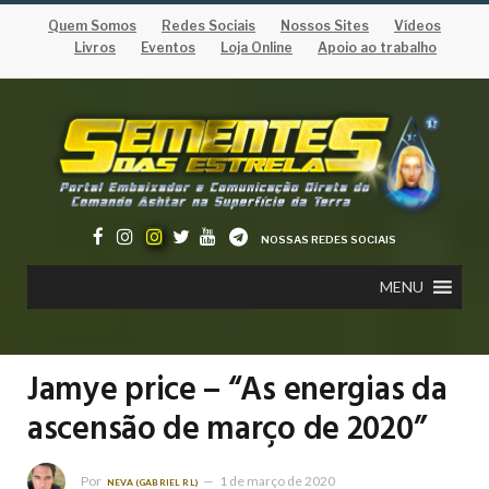
Quem Somos
Redes Sociais
Nossos Sites
Vídeos
Livros
Eventos
Loja Online
Apoio ao trabalho
NOSSAS REDES SOCIAIS
MENU
Jamye price – “As energias da
ascensão de março de 2020”
Por
1 de março de 2020
NEVA (GABRIEL RL)