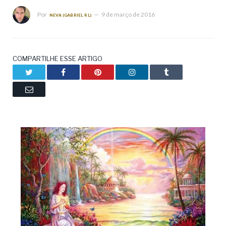
Por
9 de março de 2016
NEVA (GABRIEL RL)
COMPARTILHE ESSE ARTIGO
Twitter
Facebook
Pinterest
LinkedIn
Tumblr
Email