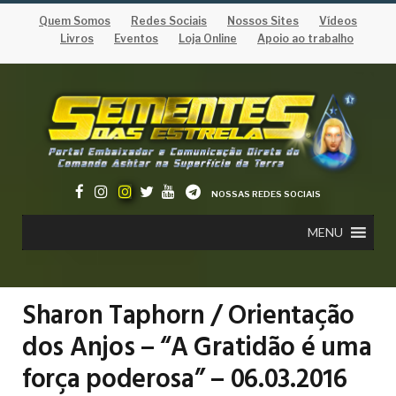
Quem Somos
Redes Sociais
Nossos Sites
Vídeos
Livros
Eventos
Loja Online
Apoio ao trabalho
NOSSAS REDES SOCIAIS
MENU
Sharon Taphorn / Orientação
dos Anjos – “A Gratidão é uma
força poderosa” – 06.03.2016