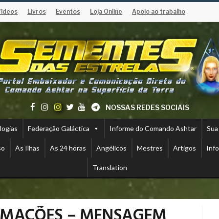
Vídeos
Livros
Eventos
Loja Online
Apoio ao trabalho
NOSSAS REDES SOCIAIS
logias
Federação Galáctica
Informe do Comando Ashtar
Sua
so
As Ilhas
As 24 horas
Angélicos
Mestres
Artigos
Inf
Translation
ORMAÇÕES – MENSAGEM