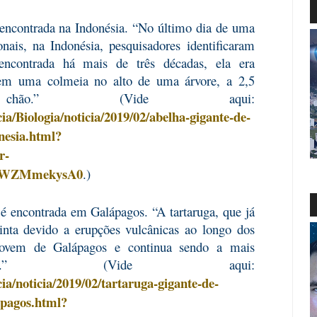
é encontrada na Indonésia. “No último dia de uma
nais, na Indonésia, pesquisadores identificaram
ncontrada há mais de três décadas, ela era
a em uma colmeia no alto de uma árvore, a 2,5
ão.” (Vide aqui:
cia/Biologia/noticia/2019/02/abelha-gigante-de-
nesia.html?
r-
WZMmekysA0
.)
a é encontrada em Galápagos. “A tartaruga, que já
tinta devido a erupções vulcânicas ao longo dos
 jovem de Galápagos e continua sendo a mais
ativa.” (Vide aqui:
cia/noticia/2019/02/tartaruga-gigante-de-
apagos.html?