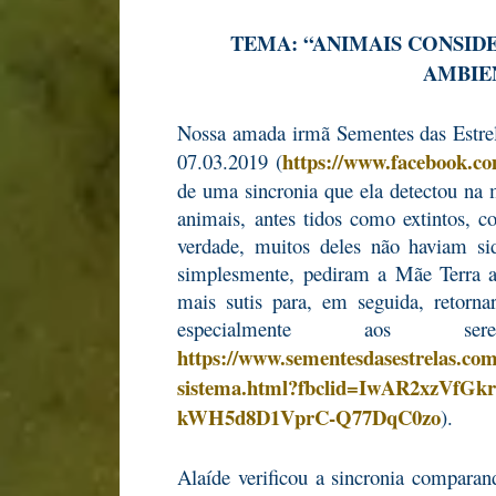
TEMA: “ANIMAIS CONSI
AMBIE
Nossa amada irmã Sementes das Estrel
https://www.facebook.c
07.03.2019 (
de uma sincronia que ela detectou na
animais, antes tidos como extintos, c
verdade, muitos deles não haviam si
simplesmente, pediram a Mãe Terra a
mais sutis para, em seguida, retorn
especialmente aos s
https://www.sementesdasestrelas.com.
sistema.html?fbclid=IwAR2xzVfG
kWH5d8D1VprC-Q77DqC0zo
).
Alaíde verificou a sincronia compar