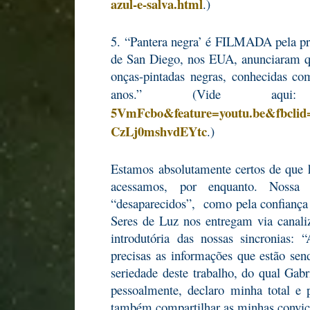
azul-e-salva.html
.)
5. “Pantera negra’ é FILMADA pela pr
de San Diego, nos EUA, anunciaram q
onças-pintadas negras, conhecidas c
anos.” (Vide aq
5VmFcbo&feature=youtu.be&fbc
CzLj0mshvdEYtc
.)
Estamos absolutamente certos de que 
acessamos, por enquanto. Nossa 
“desaparecidos”, como pela confianç
Seres de Luz nos entregam via canal
introdutória das nossas sincronias:
precisas as informações que estão se
seriedade deste trabalho, do qual Ga
pessoalmente, declaro minha total e p
também compartilhar as minhas convic