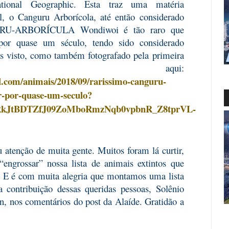
ational Geographic. Esta traz uma matéria
 o Canguru Arborícola, até então considerado
GURU-ARBORÍCULA Wondiwoi é tão raro que
por quase um século, tendo sido considerado
as visto, como também fotografado pela primeira
ide aqui:
l.com/animais/2018/09/rarissimo-canguru-
r-por-quase-um-seculo?
kJtBDTZfJ09ZoMboRmzNqb0vpbnR_Z8tprVL-
atenção de muita gente. Muitos foram lá curtir,
“engrossar” nossa lista de animais extintos que
za. E é com muita alegria que montamos uma lista
 contribuição dessas queridas pessoas, Solênio
n, nos comentários do post da Alaíde. Gratidão a