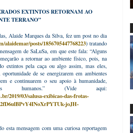
DERADOS EXTINTOS RETORNAM AO
NTE TERRANO”
as, Alaide Marques da Silva, fez um post no dia
om/alaidemar/posts/1856705447768223
) tratando
 mensagem de SaLuSa, em que este fala: “Alguns
omeçarão a retornar ao ambiente físico, pois, na
do extintos pela caça ou algo assim, mas eles,
 oportunidade de se energizarem em ambientes
arem e continuarem o seu apoio à humanidade,
eres humanos.” (Vide aqui:
br/2019/03/salusa-exibicao-das-frotas-
kr2fD6ulBPvY4INoXrPYTUk-joJH-
ando esta mensagem com uma curiosa reportagem