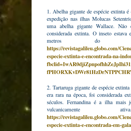
1. Abelha gigante de espécie extinta 
expedição nas ilhas Molucas Setentrio
uma abelha gigante Wallace. Não e
considerada extinta. O inseto estav
metros do ch
https://revistagalileu.globo.com/Cien
especie-extinta-e-encontrada-na-indo
fbclid=IwAR0djiZpnpofhhZeJpIhi31
fPHORXKvDWr81HzDrNTPPCHR
2. Tartaruga gigante de espécie extint
era rara na época, foi considerada ex
séculos. Fernandina é a ilha mais
vulcanicamente 
https://revistagalileu.globo.com/Cien
especie-extinta-e-encontrada-em-gal