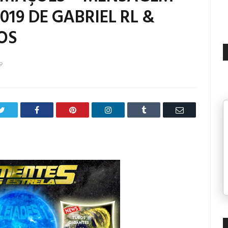
2019 DE GABRIEL RL &
OS
9
Twitter
Facebook
Pinterest
LinkedIn
Tumblr
Email