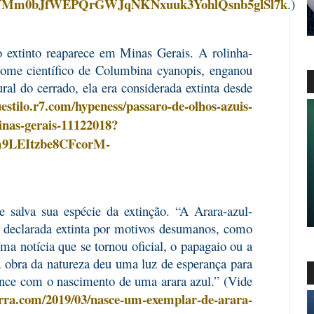
QYMm0bJfWEPQrGWJqNKNxuuk3YohlQsnb5glSl7k
.)
o extinto reaparece em Minas Gerais. A rolinha-
nome científico de Columbina cyanopis, enganou
al do cerrado, ela era considerada extinta desde
estilo.r7.com/hypeness/passaro-de-olhos-azuis-
inas-gerais-11122018?
9LEItzbe8CFcorM-
 salva sua espécie da extinção. “A Arara-azul-
i declarada extinta por motivos desumanos, como
Uma notícia que se tornou oficial, o papagaio ou a
ra obra da natureza deu uma luz de esperança para
ance com o nascimento de uma arara azul.” (Vide
erra.com/2019/03/nasce-um-exemplar-de-arara-