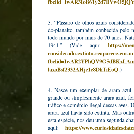
fbclid=IwAR3IoB6Ty2d7IlVwO5j
3. “Pássaro de olhos azuis considerad
do-planalto, também conhecida pelo 
todo mundo por mais de 70 anos. Natur
https://meu
1941.” (Vide aqui:
considerado-extinto-reaparece-em-m
fbclid=IwAR2YPhQV9G5dBKzLAm
laxoBsf2332AHje1e8DhTiEoQ
.)
4. Nasce um exemplar de arara azul e
grande ou simplesmente arara azul, fo
tráfico e comércio ilegal dessas aves. 
arara azul havia sido extinta. Mas out
esta espécie, nos deu uma segunda ch
https://www.curiosidadesdat
aqui: