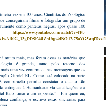
imeira vez em 100 anos. Cientistas do Zoológico
ue conseguiram filmar e fotografar um grupo de
omumente como panteras negras, após quase 100
https://www.youtube.com/watch?v=fEt-
ui:
lid=IwAR0G_13gDDSF44IZhUqp4dNOTV75aVG5wqfDvzf1
há muito mais, mas foram essas as matérias que
alegria é grande, tanto pelo retorno dos
a mais uma vez confirmada nas mensagens que os
ização Gabriel RL. Como está colocado na parte
 “A comparação permite constatar o quanto são
ndo entregues à Humanidade via canalizações e a
briel Raio Lunar é um expoente.” – Em quem eu,
lena confiança, e escrevo essas sincronias para
ções.