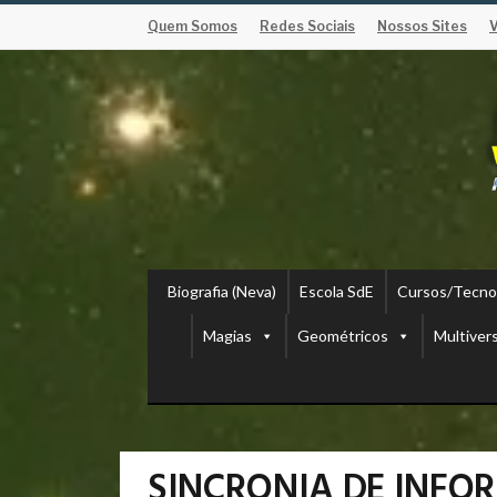
Quem Somos
Redes Sociais
Nossos Sites
Biografia (Neva)
Escola SdE
Cursos/Tecno
Magias
Geométricos
Multiver
SINCRONIA DE INF