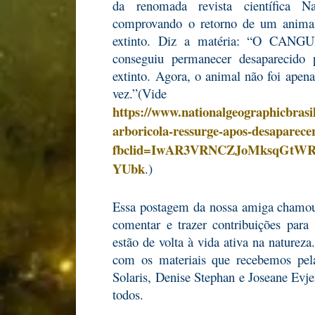
da renomada revista científica N
comprovando o retorno de um animal,
extinto. Diz a matéria: “O CAN
conseguiu permanecer desaparecido 
extinto. Agora, o animal não foi apen
vez.”(V
https://www.nationalgeographicbrasi
arboricola-ressurge-apos-desaparece
fbclid=IwAR3VRNCZJoMksqGtWR
YUbk
.)
Essa postagem da nossa amiga chamou 
comentar e trazer contribuições para 
estão de volta à vida ativa na nature
com os materiais que recebemos pela
Solaris, Denise Stephan e Joseane Evje
todos.