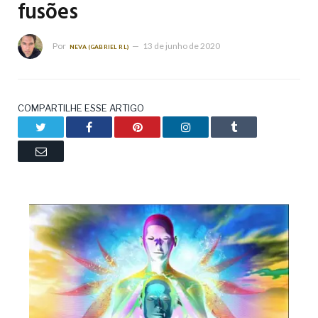
fusões
Por
13 de junho de 2020
NEVA (GABRIEL RL)
COMPARTILHE ESSE ARTIGO
Twitter
Facebook
Pinterest
LinkedIn
Tumblr
Email