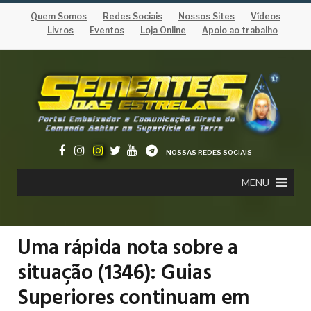
Quem Somos
Redes Sociais
Nossos Sites
Vídeos
Livros
Eventos
Loja Online
Apoio ao trabalho
NOSSAS REDES SOCIAIS
MENU
Uma rápida nota sobre a
situação (1346): Guias
Superiores continuam em