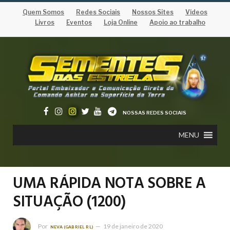
Quem Somos
Redes Sociais
Nossos Sites
Vídeos
Livros
Eventos
Loja Online
Apoio ao trabalho
NOSSAS REDES SOCIAIS
MENU
UMA RÁPIDA NOTA SOBRE A
SITUAÇÃO (1200)
Por
19 de janeiro de 2020
NEVA (GABRIEL RL)