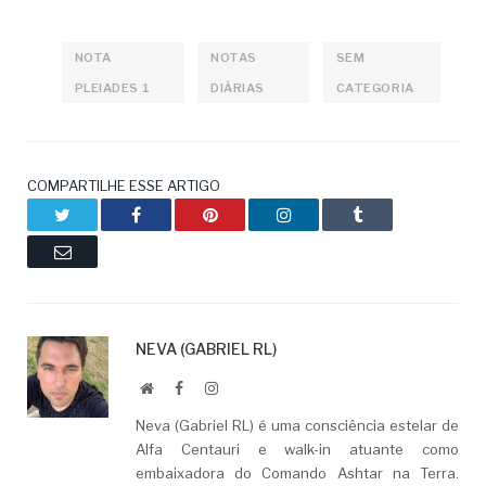
NOTA
NOTAS
SEM
PLEIADES 1
DIÁRIAS
CATEGORIA
COMPARTILHE ESSE ARTIGO
Twitter
Facebook
Pinterest
LinkedIn
Tumblr
Email
NEVA (GABRIEL RL)
Website
Facebook
LinkedIn
Neva (Gabriel RL) é uma consciência estelar de
Alfa Centauri e walk-in atuante como
embaixadora do Comando Ashtar na Terra.