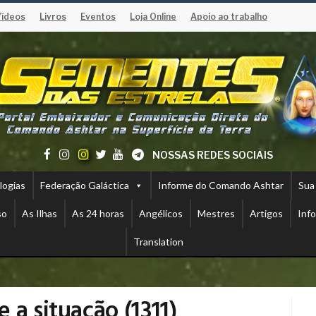
Vídeos
Livros
Eventos
Loja Online
Apoio ao trabalho
NOSSAS REDES SOCIAIS
logias
Federação Galáctica
Informe do Comando Ashtar
Sua
so
As Ilhas
As 24 horas
Angélicos
Mestres
Artigos
Inf
Translation
 a situação (1311)