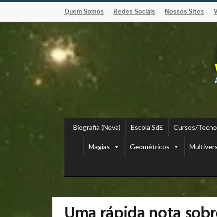
Quem Somos
Redes Sociais
Nossos Sites
Biografia (Neva)
Escola SdE
Cursos/Tecno
Magias
Geométricos
Multiver
Uma rápida nota sobre