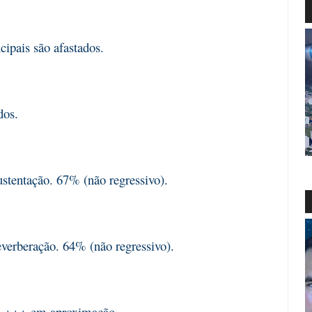
cipais são afastados.
idos.
tentação. 67% (não regressivo).
erberação. 64% (não regressivo).
n +++ em aproximação.