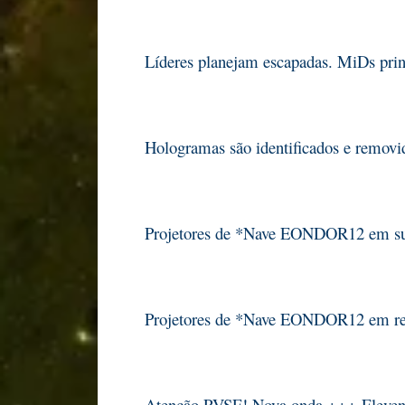
Líderes planejam escapadas. MiDs prin
Hologramas são identificados e remov
Projetores de *Nave EONDOR12 em sus
Projetores de *Nave EONDOR12 em rev
Atenção PVSE! Nova onda +++ Eleve