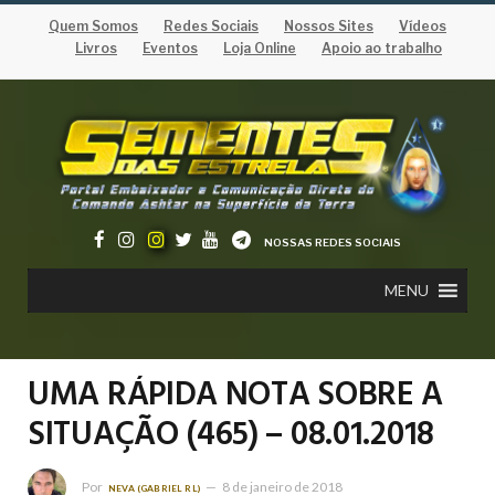
Quem Somos
Redes Sociais
Nossos Sites
Vídeos
Livros
Eventos
Loja Online
Apoio ao trabalho
NOSSAS REDES SOCIAIS
MENU
UMA RÁPIDA NOTA SOBRE A
SITUAÇÃO (465) – 08.01.2018
Por
8 de janeiro de 2018
NEVA (GABRIEL RL)