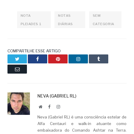
NOTA
NOTAS
SEM
PLEIADES 1
DIÁRIAS
CATEGORIA
COMPARTILHE ESSE ARTIGO
Twitter
Facebook
Pinterest
LinkedIn
Tumblr
Email
NEVA (GABRIEL RL)
Website
Facebook
LinkedIn
Neva (Gabriel RL) é uma consciência estelar de
Alfa Centauri e walk-in atuante como
embaixadora do Comando Ashtar na Terra.