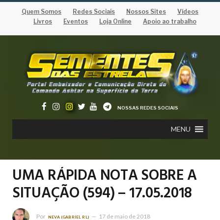
Quem Somos
Redes Sociais
Nossos Sites
Vídeos
Livros
Eventos
Loja Online
Apoio ao trabalho
NOSSAS REDES SOCIAIS
MENU
UMA RÁPIDA NOTA SOBRE A
SITUAÇÃO (594) – 17.05.2018
Por
17 de maio de 2018
NEVA (GABRIEL RL)