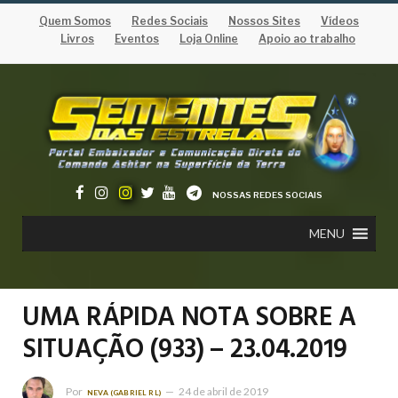
Quem Somos
Redes Sociais
Nossos Sites
Vídeos
Livros
Eventos
Loja Online
Apoio ao trabalho
NOSSAS REDES SOCIAIS
MENU
UMA RÁPIDA NOTA SOBRE A
SITUAÇÃO (933) – 23.04.2019
Por
24 de abril de 2019
NEVA (GABRIEL RL)