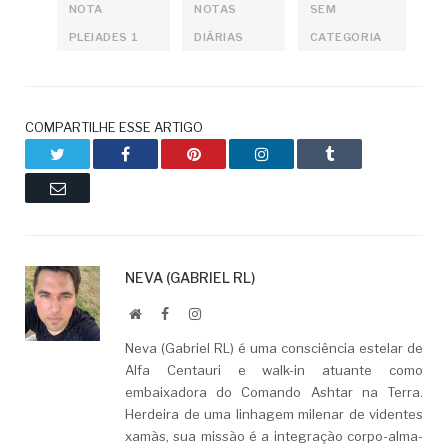
NOTA
NOTAS
SEM
PLEIADES 1
DIÁRIAS
CATEGORIA
COMPARTILHE ESSE ARTIGO
Twitter
Facebook
Pinterest
LinkedIn
Tumblr
Email
NEVA (GABRIEL RL)
Website
Facebook
LinkedIn
Neva (Gabriel RL) é uma consciência estelar de
Alfa Centauri e walk-in atuante como
embaixadora do Comando Ashtar na Terra.
Herdeira de uma linhagem milenar de videntes
xamãs, sua missão é a integração corpo-alma-