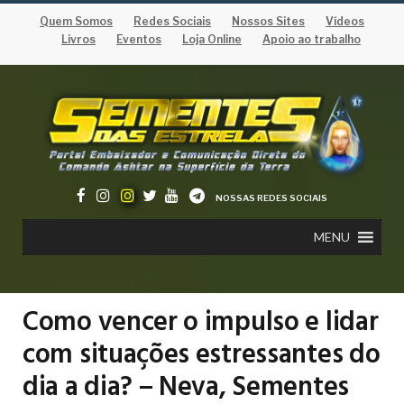
Quem Somos
Redes Sociais
Nossos Sites
Vídeos
Livros
Eventos
Loja Online
Apoio ao trabalho
NOSSAS REDES SOCIAIS
MENU
Como vencer o impulso e lidar
com situações estressantes do
dia a dia? – Neva, Sementes