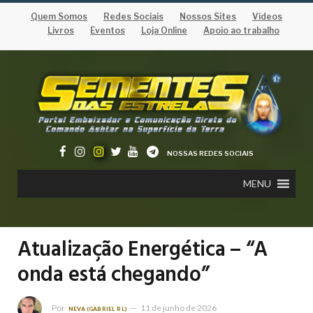
Quem Somos
Redes Sociais
Nossos Sites
Vídeos
Livros
Eventos
Loja Online
Apoio ao trabalho
NOSSAS REDES SOCIAIS
MENU
Atualização Energética – “A
onda está chegando”
Por
11 de junho de 2026
NEVA (GABRIEL RL)