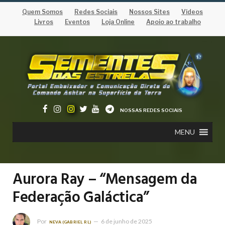
Quem Somos
Redes Sociais
Nossos Sites
Vídeos
Livros
Eventos
Loja Online
Apoio ao trabalho
NOSSAS REDES SOCIAIS
MENU
Aurora Ray – “Mensagem da
Federação Galáctica”
Por
6 de junho de 2025
NEVA (GABRIEL RL)