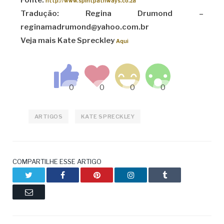
http://www.spiritpathways.co.za
Tradução: Regina Drumond –
reginamadrumond@yahoo.com.br
Veja mais Kate Spreckley
Aqui
ARTIGOS
KATE SPRECKLEY
COMPARTILHE ESSE ARTIGO
Twitter
Facebook
Pinterest
LinkedIn
Tumblr
Email