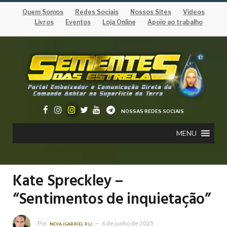
Quem Somos
Redes Sociais
Nossos Sites
Vídeos
Livros
Eventos
Loja Online
Apoio ao trabalho
NOSSAS REDES SOCIAIS
MENU
Kate Spreckley –
“Sentimentos de inquietação”
Por
6 de junho de 2025
NEVA (GABRIEL RL)