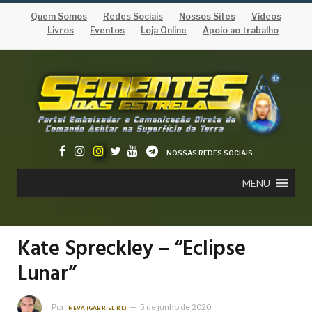
Quem Somos
Redes Sociais
Nossos Sites
Vídeos
Livros
Eventos
Loja Online
Apoio ao trabalho
NOSSAS REDES SOCIAIS
MENU
Kate Spreckley – “Eclipse
Lunar”
Por
5 de junho de 2020
NEVA (GABRIEL RL)