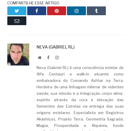
COMPARTILHE ESSE ARTIGO
Twitter
Facebook
Pinterest
LinkedIn
Tumblr
Email
NEVA (GABRIEL RL)
Website
Facebook
LinkedIn
Neva (Gabriel RL) é uma consciência estelar de
Alfa Centauri e walk-in atuante como
embaixadora do Comando Ashtar na Terra.
Herdeira de uma linhagem milenar de videntes
xamãs, sua missão é a integração corpo-alma-
espírito através da cura e elevação das
Sementes das Estrelas na entrega das suas
origens estelares. Especialista em Registros
Akáshicos, Projeto Terra, Geometria Sagrada,
Magia, Prosperidade e Alquimia, funde