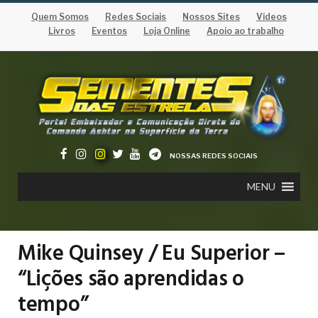
Quem Somos
Redes Sociais
Nossos Sites
Vídeos
Livros
Eventos
Loja Online
Apoio ao trabalho
NOSSAS REDES SOCIAIS
MENU
Mike Quinsey / Eu Superior –
“Lições são aprendidas o
tempo”