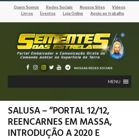
Quem Somos
Redes Sociais
Nossos Sites
Vídeos
Livros
Eventos
Loja Online
Apoio ao trabalho
NOSSAS REDES SOCIAIS
MENU
SALUSA – “PORTAL 12/12,
REENCARNES EM MASSA,
INTRODUÇÃO A 2020 E