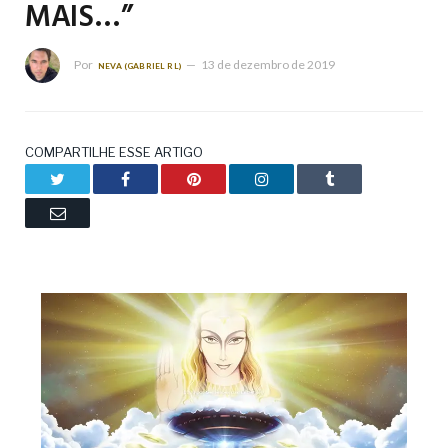
MAIS…”
Por
13 de dezembro de 2019
NEVA (GABRIEL RL)
COMPARTILHE ESSE ARTIGO
Twitter
Facebook
Pinterest
LinkedIn
Tumblr
Email