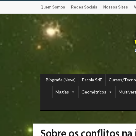
Quem Somos
Redes Sociais
Nossos Sites
Biografia (Neva)
Escola SdE
Cursos/Tecno
Magias
Geométricos
Multiver
Sobre os conflitos na 