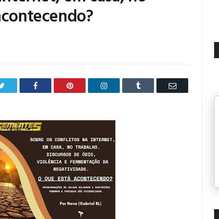
 acontecendo?
Twitter
Facebook
Pinterest
LinkedIn
Tumblr
Email