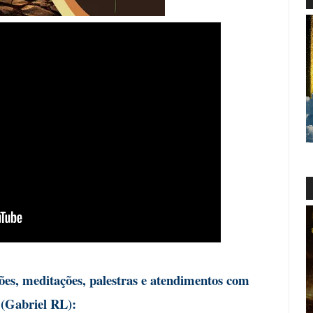
ções, meditações, palestras e atendimentos com
 (Gabriel RL):